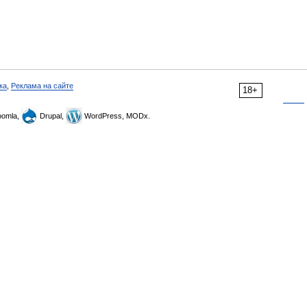
ка
,
Реклама на сайте
18+
omla,
Drupal,
WordPress, MODx.