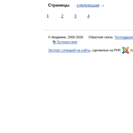
Страницы
следующая
→
1
2
3
4
© Академик, 2000-2026
Обратная связь:
Техподдерж
👣 Путешествия
Экспорт словарей на сайты
, сделанные на PHP,
Jo