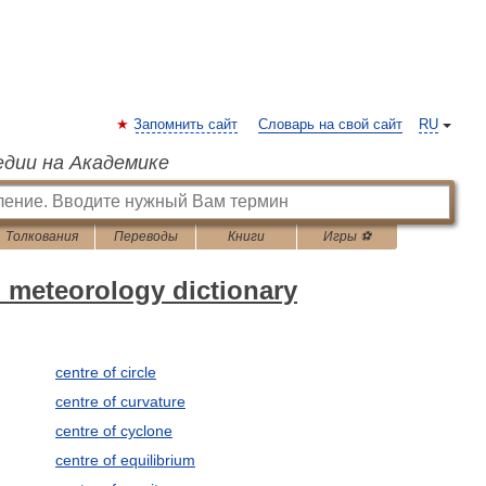
Запомнить сайт
Словарь на свой сайт
RU
едии на Академике
Толкования
Переводы
Книги
Игры ⚽
 meteorology dictionary
centre of circle
centre of curvature
centre of cyclone
centre of equilibrium