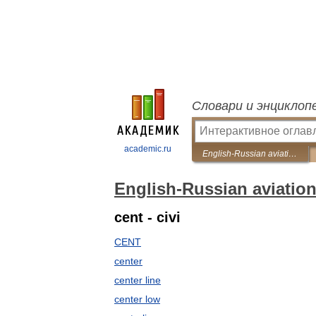
Словари и энциклоп
academic.ru
English-Russian aviation meteorology dictionary
English-Russian aviation
cent - civi
CENT
center
center line
center low